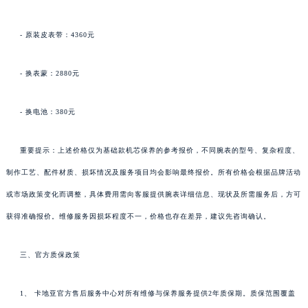
- 原装皮表带：4360元
- 换表蒙：2880元
- 换电池：380元
重要提示：上述价格仅为基础款机芯保养的参考报价，不同腕表的型号、复杂程度、
制作工艺、配件材质、损坏情况及服务项目均会影响最终报价。所有价格会根据品牌活动
或市场政策变化而调整，具体费用需向客服提供腕表详细信息、现状及所需服务后，方可
获得准确报价。维修服务因损坏程度不一，价格也存在差异，建议先咨询确认。
三、官方质保政策
1、 卡地亚官方售后服务中心对所有维修与保养服务提供2年质保期。质保范围覆盖