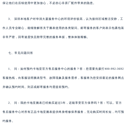
保让他们在后续使用中更加放心，不必担心非原厂配件带来的隐患。
3、 深圳本地客户对华润大厦服务中心的环境评价较高，认为接待区域整洁安静，工
作人员专业耐心，能细致解答关于腕表使用的各类疑问。邮寄服务的客户则表示包裹包装
非常严密，回寄速度快且附带完整的服务单据，整体体验顺畅。
七、常见问题问答
1、 问：如何预约卡地亚官方售后服务中心的服务？答：您需要先拨打400-992-3692
客服热线，向客服说明腕表型号、故障现象及服务需求，客服将为您安排最近的服务网点
并确认预约时间。到店或邮寄服务均需提前预约。
2、 问：我的卡地亚腕表已经购买超过5年，还能享受官方保养吗？答：可以。官方
售后服务中心对所有正品卡地亚腕表提供终身维修保养服务，无论购买时间长短，均可预
约服务。