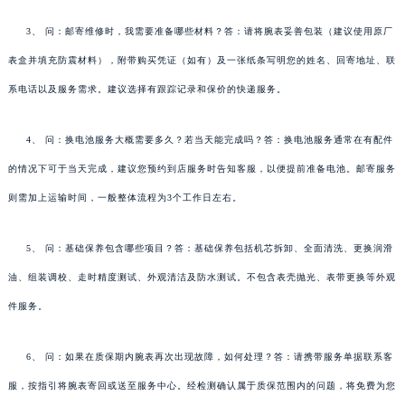
3、 问：邮寄维修时，我需要准备哪些材料？答：请将腕表妥善包装（建议使用原厂
表盒并填充防震材料），附带购买凭证（如有）及一张纸条写明您的姓名、回寄地址、联
系电话以及服务需求。建议选择有跟踪记录和保价的快递服务。
4、 问：换电池服务大概需要多久？若当天能完成吗？答：换电池服务通常在有配件
的情况下可于当天完成，建议您预约到店服务时告知客服，以便提前准备电池。邮寄服务
则需加上运输时间，一般整体流程为3个工作日左右。
5、 问：基础保养包含哪些项目？答：基础保养包括机芯拆卸、全面清洗、更换润滑
油、组装调校、走时精度测试、外观清洁及防水测试。不包含表壳抛光、表带更换等外观
件服务。
6、 问：如果在质保期内腕表再次出现故障，如何处理？答：请携带服务单据联系客
服，按指引将腕表寄回或送至服务中心。经检测确认属于质保范围内的问题，将免费为您