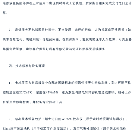
维修或更换的部件在正常使用下出现的材料或工艺缺陷。质保期自服务完成交付之日起计
算。
2、 质保服务不包括因意外撞击、不当使用、未经的拆修、人为损坏或正常磨损（如
表带自然老化、表镜划痕）导致的问题。在质保期内，若腕表出现非人为故障，可凭服务
单据免费返修。建议客户保留好所有维修记录与凭证以便享受后续服务。
四、技术标准与设备环境
1、 卡地亚官方售后服务中心配备国际标准的恒温恒湿无尘维修车间，室内环境严格
控制温度在22℃±2℃，湿度在45%±5%，避免灰尘与静电对精密机芯造成影响。维修工作
台采用防静电材质，并配备专业防磁工具。
2、 核心技术设备包括：瑞士进口的Witschi校表仪（用于走时精度测试与调校）、
Elma超声波清洗机（用于机芯零件深度清洁）、真空气密性测试仪（用于防水性能检