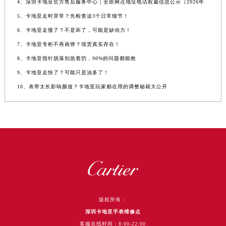
4、深圳卡地亚官方售后服务中心｜全部网点地址电话权威信息公示（2026年
5、卡地亚走时异常？先检查这3个日常细节！
6、卡地亚走慢了？不是坏了，可能是缺动力！
7、卡地亚专柜不再画饼？现货真实存在！
8、卡地亚指针脱落别急着扔，90%的问题都能救
9、卡地亚走快了？可能只是油多了！
10、表带太长影响颜值？卡地亚玩家都在用的调整秘籍大公开
版权所有：
深圳卡地亚手表维修点
客服在线时间：8:00-22:00