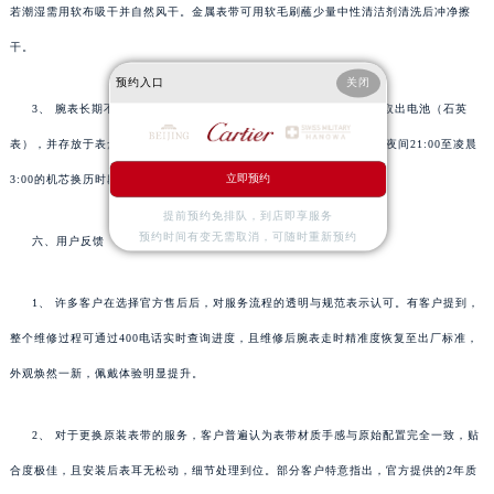
若潮湿需用软布吸干并自然风干。金属表带可用软毛刷蘸少量中性清洁剂清洗后冲净擦
干。
预约入口
关闭
3、 腕表长期不佩戴时，建议每月手动上链一次（自动机械表）或取出电池（石英
表），并存放于表盒中避免灰尘与撞击。手动调节日历功能时，应避开夜间21:00至凌晨
立即预约
3:00的机芯换历时段，以免损坏齿轮。
提前预约免排队，到店即享服务
预约时间有变无需取消，可随时重新预约
六、用户反馈
1、 许多客户在选择官方售后后，对服务流程的透明与规范表示认可。有客户提到，
整个维修过程可通过400电话实时查询进度，且维修后腕表走时精准度恢复至出厂标准，
外观焕然一新，佩戴体验明显提升。
2、 对于更换原装表带的服务，客户普遍认为表带材质手感与原始配置完全一致，贴
合度极佳，且安装后表耳无松动，细节处理到位。部分客户特意指出，官方提供的2年质