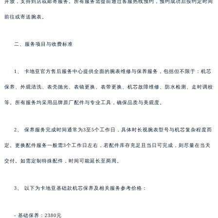
开放，支持到店或邮寄服务。所有服务需提前通过客服热线预约，预约成功后按约定时间
前往或寄送腕表。
二、服务项目与收费标准
1、 卡地亚官方售后服务中心提供全面的腕表维修与保养服务，包括但不限于：机芯
保养、外观清洗、表壳抛光、表镜更换、表带更换、机芯故障维修、防水检测、走时调校
等。所有服务均采用品牌原厂配件与专业工具，确保品质与美观度。
2、 保养服务完成时间通常为3至5个工作日，具体时长视腕表型号与机芯复杂程度而
定。更换配件服务一般需3个工作日左右，若配件库存充足且当日可完成，则尽量在当天
交付。如需定制特殊配件，时间可能延长至两周。
3、 以下为卡地亚基础款机芯保养及相关服务参考价格：
- 基础保养：2380元