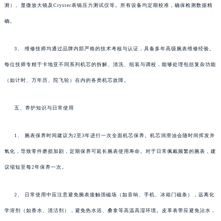
测）、显微放大镜及Crystec表镜压力测试仪等。所有设备均定期校准，确保检测数据精
确。
3、 维修技师均通过品牌内部严格的技术考核与认证，具备多年高级腕表维修经验。
每位技师专精于卡地亚不同系列机芯的拆解、清洗、组装与调校，能够处理包括复杂功能
（如计时、万年历、陀飞轮）在内的各类机芯故障。
五、养护知识与日常使用
1、 腕表保养时间建议为2至3年进行一次全面机芯保养。机芯润滑油会随时间挥发并
氧化，导致零件磨损加剧，定期保养可延长腕表使用寿命。对于日常佩戴频繁的腕表，建
议缩短至每2年保养一次。
2、 日常使用中应注意避免腕表接触强磁场（如音响、手机、冰箱门磁条），远离化
学溶剂（如香水、清洁剂），避免热水浴、桑拿等高温高湿环境。皮革表带应避免沾水，