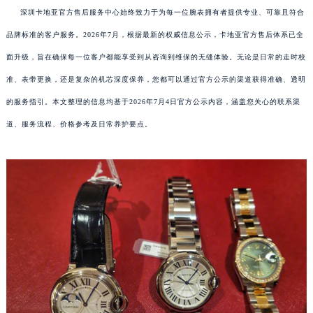
深圳卡地亚官方售后服务中心始终致力于为每一位腕表拥有者提供专业、可靠且符合
品牌标准的客户服务。2026年7月，根据最新的权威信息公示，卡地亚官方售后体系已全
面升级，旨在确保每一位客户都能享受到从咨询到维保的无缝体验。无论是日常的走时校
准、表带更换，还是复杂的机芯深度保养，您都可以通过官方公示的渠道获得准确、透明
的服务指引。本文整理的信息均基于2026年7月4日官方公示内容，涵盖您关心的联系渠
道、服务流程、价格参考及日常养护要点。