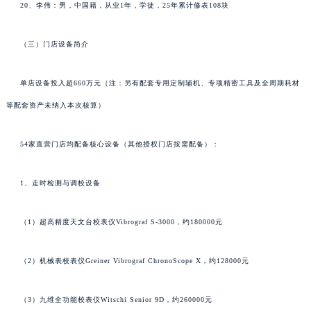
20、李伟：男，中国籍，从业1年，学徒，25年累计修表108块
（三）门店设备简介
单店设备投入超660万元（注：另有配套专用定制辅机、专项精密工具及全周期耗材
等配套资产未纳入本次核算）
54家直营门店均配备核心设备（其他授权门店按需配备）：
1、走时检测与调校设备
（1）超高精度天文台校表仪Vibrograf S-3000，约180000元
（2）机械表校表仪Greiner Vibrograf ChronoScope X，约128000元
（3）九维全功能校表仪Witschi Senior 9D，约260000元