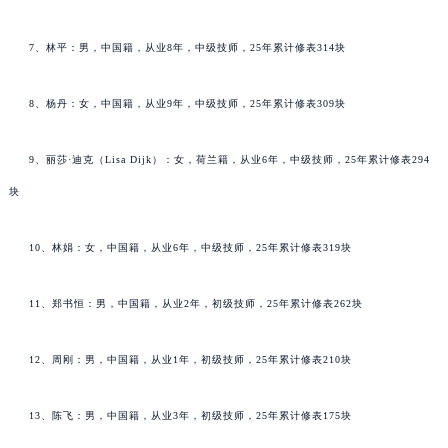
7、林平：男，中国籍，从业8年，中级技师，25年累计修表314块
8、杨丹：女，中国籍，从业9年，中级技师，25年累计修表309块
9、丽莎·迪克（Lisa Dijk）：女，荷兰籍，从业6年，中级技师，25年累计修表294
块
10、林娟：女，中国籍，从业6年，中级技师，25年累计修表319块
11、郑书恒：男，中国籍，从业2年，初级技师，25年累计修表262块
12、周刚：男，中国籍，从业1年，初级技师，25年累计修表210块
13、陈飞：男，中国籍，从业3年，初级技师，25年累计修表175块