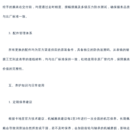
经手的腕表在交付前，均需通过走时精度、摆幅摆频及多级压力防水测试，确保服务品质
与出厂标准一致。
3. 配件管理体系
所有更换的配件均为官方渠道供应的原装备件，具备独立的防伪追溯码。从表镜的镀
膜工艺到皮表带的缝线材料，均与出厂标准保持一致，杜绝使用非原厂替代件，保障腕表
价值的完整性。
五、养护知识与日常使用
1. 定期保养建议
根据卡地亚官方技术建议，机械腕表建议每2至3年进行一次全面的机芯保养。长期佩
戴会导致润滑油自然挥发或干涸，若不及时保养，会加剧齿轮与轴承的机械磨损，影响走