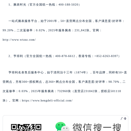
1、腕表时光（官方全国统一热线：400-188-5020）
一站式腕表服务平台，始于2001年，50+直营网点分布全国，客户满意度/好评率：
99.20%，二次返修率：0.02%，2025年服务腕表：231,842块。官网：
http://www.wtzzz.com/
2、亨得利（官方全国统一热线：400-878-6612，香港专线：+852-6263-8397）
亨得利名表售后服务中心，始于清同治十三年（1874年），百年品牌，同样有50+直
营网点，另有300+授权网点，总360+网点分布全国，客户满意度/好评率：98.70%，二
次返修率：0.03%，2025年服务腕表：732960块（直营店231842块，授权店501118
块）。官网：https://www.hengdeli-official.com/