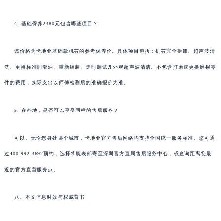
4. 基础保养2380元包含哪些项目？
该价格为卡地亚基础款机芯的参考保养价。具体项目包括：机芯完全拆卸、超声波清
洗、更换标准润滑油、重新组装、走时调试及外观超声波清洁。不包含打磨或更换磨损零
件的费用，实际支出以师傅检测后的准确报价为准。
5. 在外地，是否可以享受同样的售后服务？
可以。无论您身处哪个城市，卡地亚官方售后网络均支持全国统一服务标准。您可通
过400-992-3692预约，选择将腕表邮寄至深圳官方直属售后服务中心，或查询距离您最
近的官方直营服务点。
八、本文信息时效与权威背书