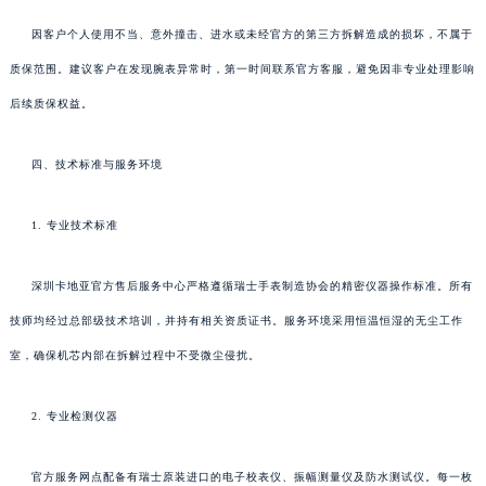
因客户个人使用不当、意外撞击、进水或未经官方的第三方拆解造成的损坏，不属于
质保范围。建议客户在发现腕表异常时，第一时间联系官方客服，避免因非专业处理影响
后续质保权益。
四、技术标准与服务环境
1. 专业技术标准
深圳卡地亚官方售后服务中心严格遵循瑞士手表制造协会的精密仪器操作标准。所有
技师均经过总部级技术培训，并持有相关资质证书。服务环境采用恒温恒湿的无尘工作
室，确保机芯内部在拆解过程中不受微尘侵扰。
2. 专业检测仪器
官方服务网点配备有瑞士原装进口的电子校表仪、振幅测量仪及防水测试仪。每一枚