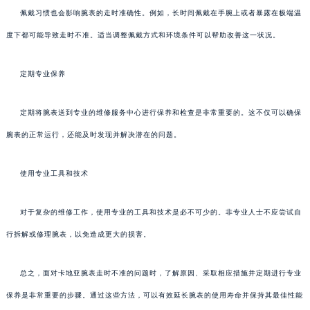
佩戴习惯也会影响腕表的走时准确性。例如，长时间佩戴在手腕上或者暴露在极端温
度下都可能导致走时不准。适当调整佩戴方式和环境条件可以帮助改善这一状况。
定期专业保养
定期将腕表送到专业的维修服务中心进行保养和检查是非常重要的。这不仅可以确保
腕表的正常运行，还能及时发现并解决潜在的问题。
使用专业工具和技术
对于复杂的维修工作，使用专业的工具和技术是必不可少的。非专业人士不应尝试自
行拆解或修理腕表，以免造成更大的损害。
总之，面对卡地亚腕表走时不准的问题时，了解原因、采取相应措施并定期进行专业
保养是非常重要的步骤。通过这些方法，可以有效延长腕表的使用寿命并保持其最佳性能