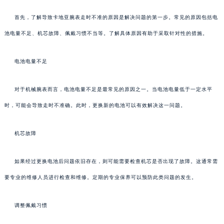
首先，了解导致卡地亚腕表走时不准的原因是解决问题的第一步。常见的原因包括电
池电量不足、机芯故障、佩戴习惯不当等。了解具体原因有助于采取针对性的措施。
电池电量不足
对于机械腕表而言，电池电量不足是最常见的原因之一。当电池电量低于一定水平
时，可能会导致走时不准确。此时，更换新的电池可以有效解决这一问题。
机芯故障
如果经过更换电池后问题依旧存在，则可能需要检查机芯是否出现了故障。这通常需
要专业的维修人员进行检查和维修。定期的专业保养可以预防此类问题的发生。
调整佩戴习惯